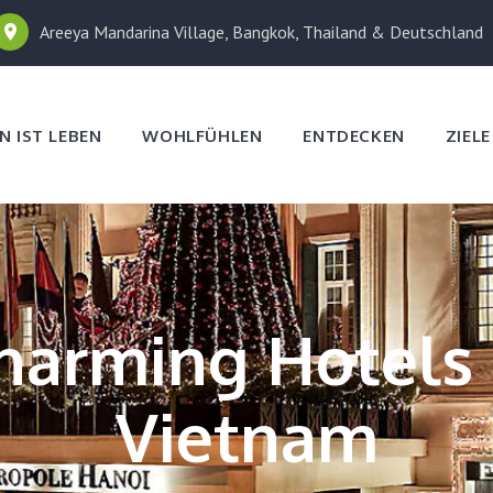
Areeya Mandarina Village, Bangkok, Thailand & Deutschland
N IST LEBEN
WOHLFÜHLEN
ENTDECKEN
ZIEL
harming Hotels 
Vietnam