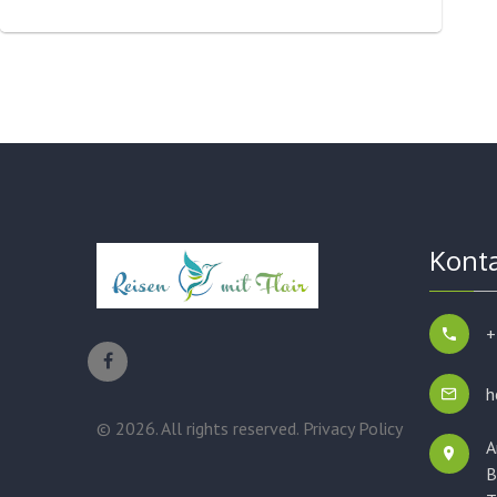
Kont
+
h
©
2026
. All rights reserved.
Privacy Policy
A
B