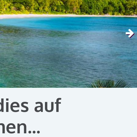
dies auf
en...