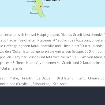
unterteilen sich in zwei Hauptgruppen. Die aus Granit bestehenden “
elativ flachen Seychellen Plateaus, 4° südlich des Äquators, ungef
ie tiefer gelegenen Korallenatolle und –Inseln der “Outer Islands”
Zu den “Outer Islands” gehören die Amiranten Gruppe, 230 km von 
uppe, die Farquhar Gruppe und letztlich die mit 1150 km von Mahé
 es 43 “Inner Islands”, von denen 41 Granit- und 2 Koralleninseln 
“Outer Islands”.
 Inseln): Mahé, Praslin, La Digue, Bird Island, Cerf, Chauve Sou
 Island (Praslin) , Silhouette, Ste. Anne