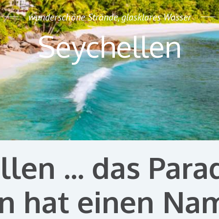
...das Paradies hat einen Namen ....
Seychellen
len ... das Para
n hat einen Nam