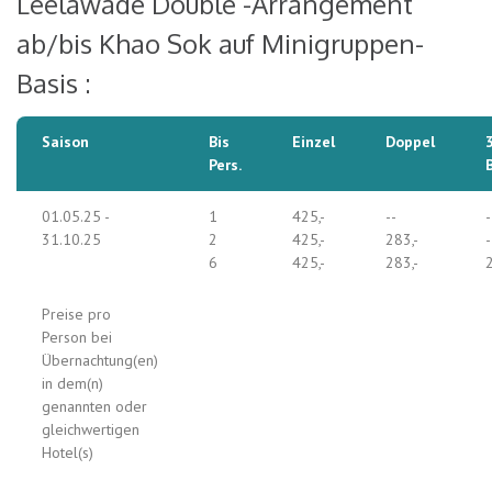
Leelawade Double -Arrangement
ab/bis Khao Sok auf Minigruppen-
Basis :
Saison
Bis
Einzel
Doppel
Pers.
01.05.25 -
1
425,-
--
-
31.10.25
2
425,-
283,-
-
6
425,-
283,-
2
Preise pro
Person bei
Übernachtung(en)
in dem(n)
genannten oder
gleichwertigen
Hotel(s)