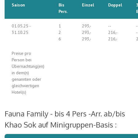
Saison
Bis
Einzel
Doppel
Pers.
01.05.25 -
1
293,-
--
-
31.10.25
2
293,-
216,-
-
6
293,-
216,-
2
Preise pro
Person bei
Übernachtung(en)
in dem(n)
genannten oder
gleichwertigen
Hotel(s)
Fauna Family - bis 4 Pers -Arr. ab/bis
Khao Sok auf Minigruppen-Basis :