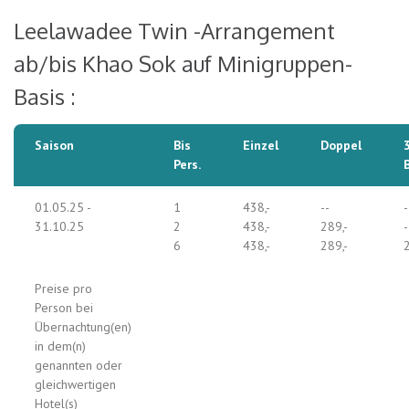
Leelawadee Twin -Arrangement
ab/bis Khao Sok auf Minigruppen-
Basis :
Saison
Bis
Einzel
Doppel
Pers.
01.05.25 -
1
438,-
--
-
31.10.25
2
438,-
289,-
-
6
438,-
289,-
2
Preise pro
Person bei
Übernachtung(en)
in dem(n)
genannten oder
gleichwertigen
Hotel(s)