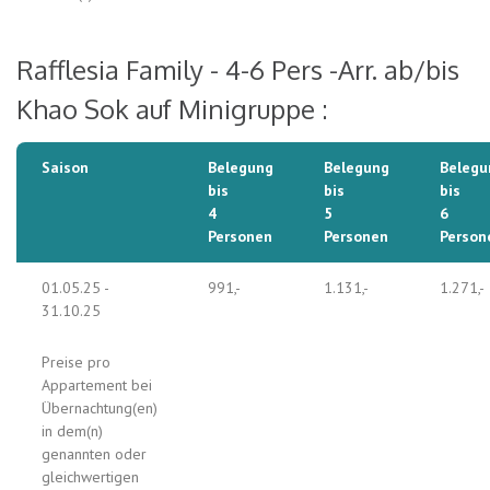
Rafflesia Family - 4-6 Pers -Arr. ab/bis
Khao Sok auf Minigruppe :
Saison
Belegung
Belegung
Belegu
bis
bis
bis
4
5
6
Personen
Personen
Person
01.05.25 -
991,-
1.131,-
1.271,-
31.10.25
Preise pro
Appartement bei
Übernachtung(en)
in dem(n)
genannten oder
gleichwertigen