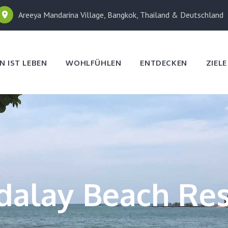
Areeya Mandarina Village, Bangkok, Thailand & Deutschland
N IST LEBEN
WOHLFÜHLEN
ENTDECKEN
ZIEL
dalay Beach Res