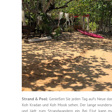
Strand & Pool:
Genießen Sie jeden Tag aufs Neue das
Koh Kradan und Koh Mook sehen. Der lange wunders
und lädt zum Strandwandern ein. Bei Flut kann m