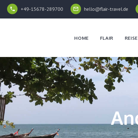
+49-15678-289700
hello@flair-travel.de
HOME
FLAIR
REISE
An