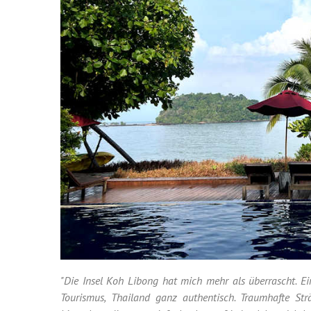
"Die Insel Koh Libong hat mich mehr als überrascht. Ei
Tourismus, Thailand ganz authentisch. Traumhafte Strä