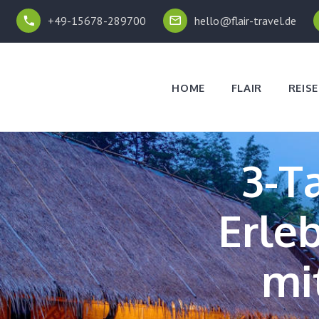
+49-15678-289700
hello@flair-travel.de
HOME
FLAIR
REISE
3-T
Erle
mi