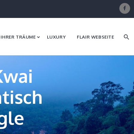
E IHRER TRÄUME
LUXURY
FLAIR WEBSEITE
Kwai
tisch
gle