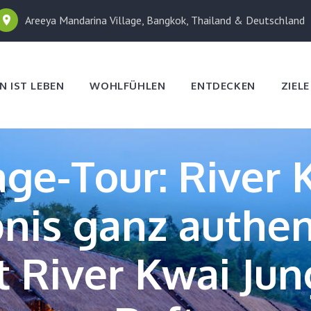
Areeya Mandarina Village, Bangkok, Thailand & Deutschland
N IST LEBEN
WOHLFÜHLEN
ENTDECKEN
ZIEL
age-Tour: River 
bnis ganz authen
t River Kwai Jun