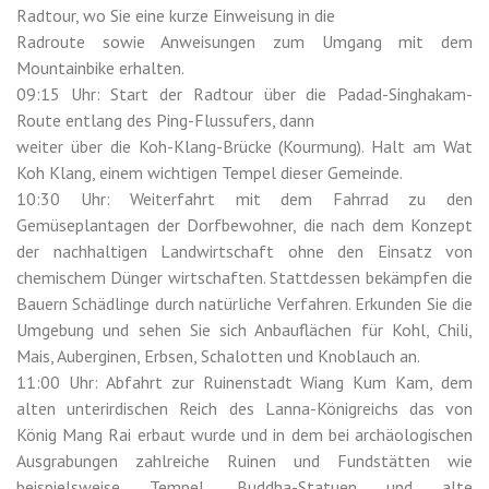
Radtour, wo Sie eine kurze Einweisung in die
Radroute sowie Anweisungen zum Umgang mit dem
Mountainbike erhalten.
09:15 Uhr: Start der Radtour über die Padad-Singhakam-
Route entlang des Ping-Flussufers, dann
weiter über die Koh-Klang-Brücke (Kourmung). Halt am Wat
Koh Klang, einem wichtigen Tempel dieser Gemeinde.
10:30 Uhr: Weiterfahrt mit dem Fahrrad zu den
Gemüseplantagen der Dorfbewohner, die nach dem Konzept
der nachhaltigen Landwirtschaft ohne den Einsatz von
chemischem Dünger wirtschaften. Stattdessen bekämpfen die
Bauern Schädlinge durch natürliche Verfahren. Erkunden Sie die
Umgebung und sehen Sie sich Anbauflächen für Kohl, Chili,
Mais, Auberginen, Erbsen, Schalotten und Knoblauch an.
11:00 Uhr: Abfahrt zur Ruinenstadt Wiang Kum Kam, dem
alten unterirdischen Reich des Lanna-Königreichs das von
König Mang Rai erbaut wurde und in dem bei archäologischen
Ausgrabungen zahlreiche Ruinen und Fundstätten wie
beispielsweise Tempel, Buddha-Statuen und alte