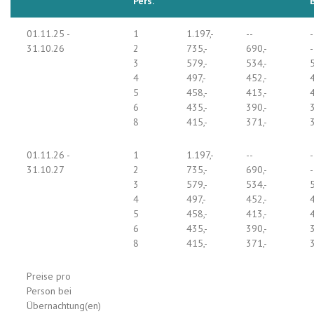
Pers.
01.11.25 -
1
1.197,-
--
-
31.10.26
2
735,-
690,-
-
3
579,-
534,-
5
4
497,-
452,-
4
5
458,-
413,-
4
6
435,-
390,-
3
8
415,-
371,-
3
01.11.26 -
1
1.197,-
--
-
31.10.27
2
735,-
690,-
-
3
579,-
534,-
5
4
497,-
452,-
4
5
458,-
413,-
4
6
435,-
390,-
3
8
415,-
371,-
3
Preise pro
Person bei
Übernachtung(en)