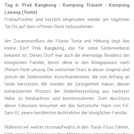
Tag 6: Prek Bangkong - Kampong Tralach - Kampong
Laeang (Tonle)
Frühaufsteher sind herzlich eingeladen, wieder am täglichen
Tai Chi auf dem offenen Deck teilzunehmen.
Am Zusammenfluss der Flüsse Tonle und Mekong liegt das
kleine Dorf Prek Bangkong, das für seine Seidenweberei
bekannt ist. Dieses Dorf war auch die ehemalige Residenz der
königlichen Familie, bevor diese in den Königspalast nach
Phnom Penh umzog. Die wirklichen Stars in dieser Gegend sind
jedoch die Seidenweber, Kunsthandwerker, die von Anfang an
Seide herstellen. Wir werden die Gelegenheit haben, diesen
komplizierten Prozess der Seidenherstellung aus nächster
Nähe zu beobachten und kennenzulernen. Zum Abschluss
dieser Exkursion besuchen wir das historische Haus von S.E.
Sam-El, einem berühmten Architekten der königlichen Familie.
Während wir weiter stromaufwärts in den Tonle-Fluss fahren,
hält unser Reiseleiter vor dem Mittagessen einen Vortrag über